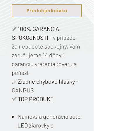
Předobjednávka
✅️
100% GARANCIA
SPOKOJNOSTI
- v prípade
že nebudete spokojný, Vám
zaručujeme 14 dňovú
garanciu vrátenia tovaru a
peňazí.
✅️
Žiadne chybové hlášky
-
CANBUS
✅️
TOP PRODUKT
Najnovšia generácia auto
LED žiarovky s