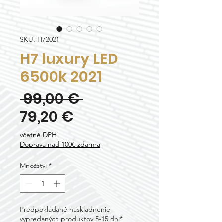
SKU: H72021
H7 luxury LED
6500k 2021
Běžná
 99,00 € 
Zvýhodněná
cena
79,20 €
cena
včetně DPH
|
Doprava nad 100€ zdarma
Množství
*
Predpokladané naskladnenie
vypredaných produktov 5-15 dní*