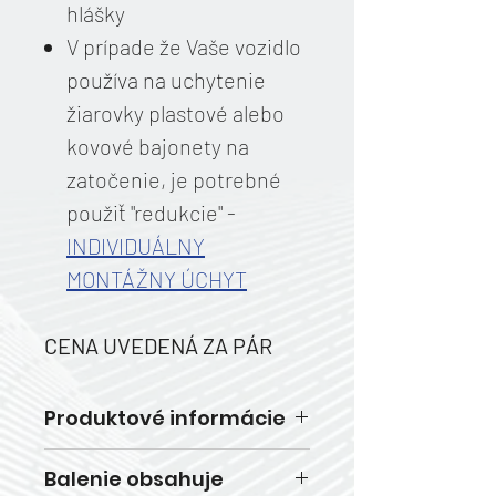
hlášky
V prípade že Vaše vozidlo
používa na uchytenie
žiarovky plastové alebo
kovové bajonety na
zatočenie, je potrebné
použiť "redukcie" -
INDIVIDUÁLNY
MONTÁŽNY ÚCHYT
CENA UVEDENÁ ZA PÁR
Produktové informácie
Teplota/farba svetla 6500k
Balenie obsahuje
Svietivosť 10 000lm