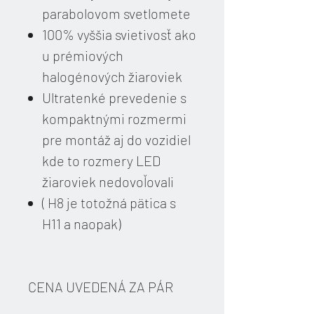
parabolovom svetlomete
100% vyššia svietivosť ako
u prémiových
halogénových žiaroviek
Ultratenké prevedenie s
kompaktnými rozmermi
pre montáž aj do vozidiel
kde to rozmery LED
žiaroviek nedovoľovali
( H8 je totožná pätica s
H11 a naopak)
CENA UVEDENÁ ZA PÁR