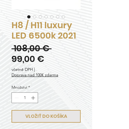
H8 / H11 luxury
LED 6500k 2021
Běžná
 108,00 € 
Zvýhodněná
cena
99,00 €
cena
včetně DPH
|
Doprava nad 100€ zdarma
Množství
*
VLOŽIŤ DO KOŠÍKA