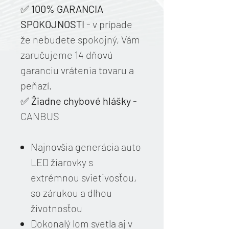
✅️
100% GARANCIA
SPOKOJNOSTI
- v prípade
že nebudete spokojný, Vám
zaručujeme 14 dňovú
garanciu vrátenia tovaru a
peňazí.
✅️
Žiadne chybové hlášky
-
CANBUS
Najnovšia generácia auto
LED žiarovky s
extrémnou svietivosťou,
so zárukou a dlhou
životnosťou
Dokonalý lom svetla aj v