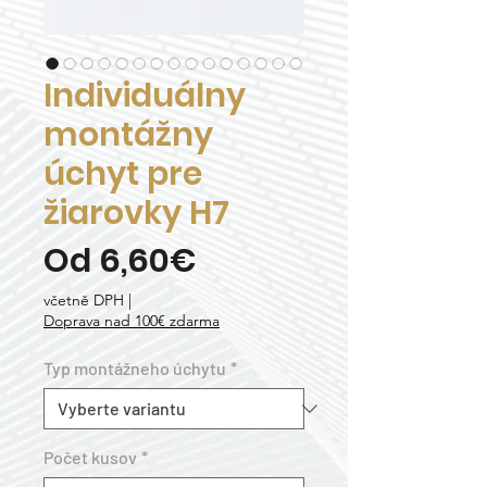
Individuálny
montážny
úchyt pre
žiarovky H7
Zvýhodněná
Od
6,60€
cena
včetně DPH
|
Doprava nad 100€ zdarma
Typ montážneho úchytu
*
Počet kusov
*